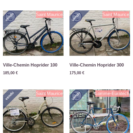
vendu
vendu
Saint Maurice
Saint Maurice
Ville-Chemin Hoprider 100
Ville-Chemin Hoprider 300
185,00
€
175,00
€
vendu
vendu
Saint Maurice
Lomme-Euratech