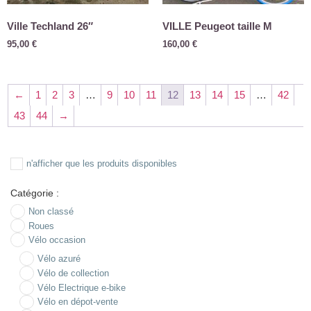
Ville Techland 26″
VILLE Peugeot taille M
95,00
€
160,00
€
←
1
2
3
…
9
10
11
12
13
14
15
…
42
43
44
→
n'afficher que les produits disponibles
Catégorie :
Non classé
Roues
Vélo occasion
Vélo azuré
Vélo de collection
Vélo Electrique e-bike
Vélo en dépot-vente