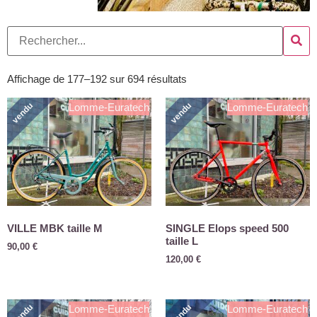
Affichage de 177–192 sur 694 résultats
vendu
vendu
Lomme-Euratech
Lomme-Euratech
VILLE MBK taille M
SINGLE Elops speed 500
taille L
90,00
€
120,00
€
vendu
vendu
Lomme-Euratech
Lomme-Euratech