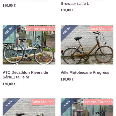
Browser taille L
180,00
€
130,00
€
vendu
vendu
Lomme-Euratech
Saint Maurice
VTC Décathlon Riverside
Ville Motobecane Progress
Série.1 taille M
110,00
€
130,00
€
vendu
vendu
Saint Maurice
Lomme-Euratech