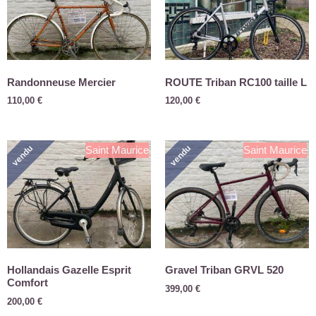
Randonneuse Mercier
ROUTE Triban RC100 taille L
110,00
€
120,00
€
vendu
vendu
Saint Maurice
Saint Maurice
Hollandais Gazelle Esprit
Gravel Triban GRVL 520
Comfort
399,00
€
200,00
€