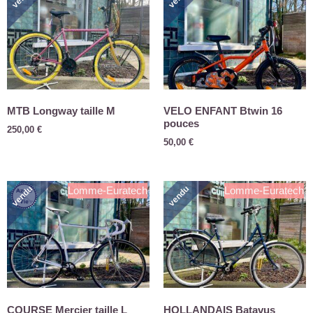
MTB Longway taille M
VELO ENFANT Btwin 16
pouces
250,00
€
50,00
€
vendu
vendu
Lomme-Euratech
Lomme-Euratech
COURSE Mercier taille L
HOLLANDAIS Batavus