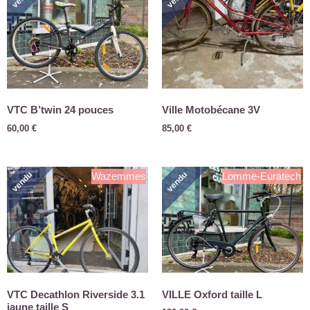
VTC B’twin 24 pouces
Ville Motobécane 3V
60,00
€
85,00
€
vendu
vendu
Wazemmes
Lomme-Euratech
VTC Decathlon Riverside 3.1
VILLE Oxford taille L
jaune taille S