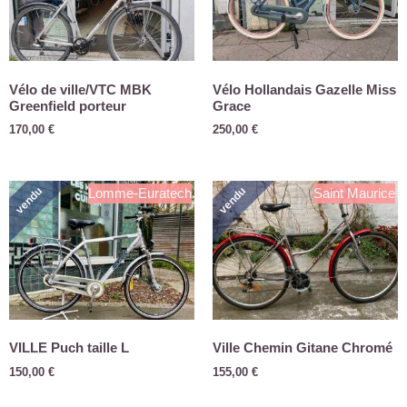
Vélo de ville/VTC MBK
Vélo Hollandais Gazelle Miss
Greenfield porteur
Grace
170,00
€
250,00
€
vendu
vendu
Lomme-Euratech
Saint Maurice
VILLE Puch taille L
Ville Chemin Gitane Chromé
150,00
€
155,00
€