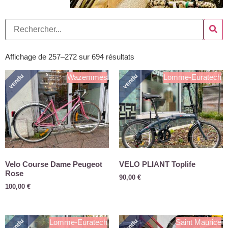
Affichage de 257–272 sur 694 résultats
vendu
vendu
Wazemmes
Lomme-Euratech
Velo Course Dame Peugeot
VELO PLIANT Toplife
Rose
90,00
€
100,00
€
vendu
vendu
Lomme-Euratech
Saint Maurice