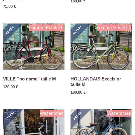
180,00
€
75,00
€
vendu
vendu
Lomme-Euratech
Lomme-Euratech
VILLE “no name” taille M
HOLLANDAIS Excelsior
taille M
120,00
€
190,00
€
vendu
vendu
Wazemmes
Wazemmes