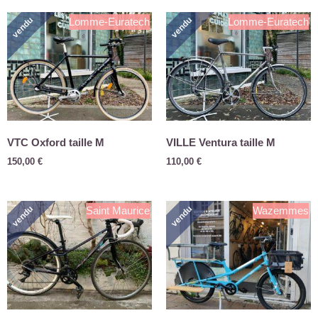
vendu
vendu
Lomme-Euratech
Lomme-Euratech
VTC Oxford taille M
VILLE Ventura taille M
150,00
€
110,00
€
vendu
vendu
Saint Maurice
Wazemmes