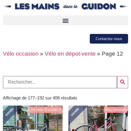
Contactez-nous
Vélo occasion
»
Vélo en dépot-vente
»
Page 12
Affichage de 177–192 sur 408 résultats
vendu
vendu
Lomme-Euratech
Wazemmes