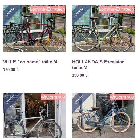
vendu
vendu
Lomme-Euratech
Lomme-Euratech
VILLE “no name” taille M
HOLLANDAIS Excelsior
taille M
120,00
€
190,00
€
vendu
vendu
Wazemmes
Wazemmes