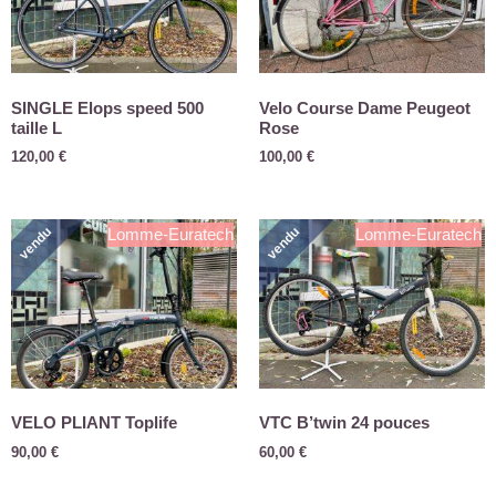
SINGLE Elops speed 500
Velo Course Dame Peugeot
taille L
Rose
120,00
€
100,00
€
vendu
vendu
Lomme-Euratech
Lomme-Euratech
VELO PLIANT Toplife
VTC B’twin 24 pouces
90,00
€
60,00
€