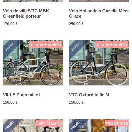
Vélo de ville/VTC MBK
Vélo Hollandais Gazelle Miss
Greenfield porteur
Grace
170,00
€
250,00
€
vendu
vendu
Lomme-Euratech
Lomme-Euratech
VILLE Puch taille L
VTC Oxford taille M
150,00
€
150,00
€
vendu
vendu
Saint Maurice
Wazemmes