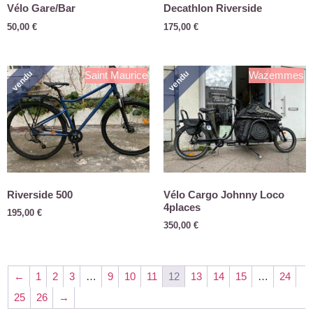
Vélo Gare/Bar
Decathlon Riverside
50,00
€
175,00
€
vendu
vendu
Saint Maurice
Wazemmes
Riverside 500
Vélo Cargo Johnny Loco
4places
195,00
€
350,00
€
←
1
2
3
…
9
10
11
12
13
14
15
…
24
25
26
→