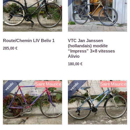
Route/Chemin LIV Beliv 1
VTC Jan Janssen
(hollandais) modèle
285,00
€
“Impress” 3×8 vitesses
Alivio
180,00
€
vendu
vendu
Saint Maurice
Saint Maurice