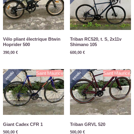
Vélo pliant électrique Btwin
Triban RC520, t. S, 2x11v
Hoprider 500
Shimano 105
390,00
€
600,00
€
vendu
vendu
Saint Maurice
Saint Maurice
Giant Cadex CFR 1
Triban GRVL 520
500,00
€
500,00
€