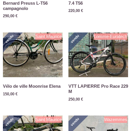
Bernard Preuss L-T56
7.4 T56
campagnolo
220,00
€
290,00
€
vendu
vendu
Saint Maurice
Lomme-Euratech
Vélo de ville Moonrise Elena
VTT LAPIERRE Pro Race 229
M
150,00
€
250,00
€
vendu
vendu
Saint Maurice
Wazemmes