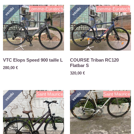
vendu
vendu
Lomme-Euratech
Lomme-Euratech
VTC Elops Speed 900 taille L
COURSE Triban RC120
Flatbar S
280,00
€
320,00
€
vendu
vendu
Saint Maurice
Saint Maurice