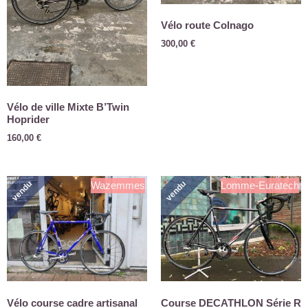
Vélo route Colnago
300,00
€
Vélo de ville Mixte B’Twin
Hoprider
160,00
€
vendu
vendu
Wazemmes
Lomme-Euratech
Vélo course cadre artisanal
Course DECATHLON Série R