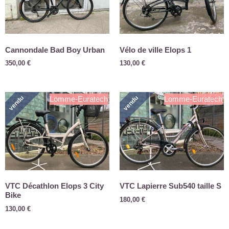
Cannondale Bad Boy Urban
Vélo de ville Elops 1
350,00
€
130,00
€
vendu
vendu
Lomme-Euratech
Lomme-Euratech
VTC Décathlon Elops 3 City
VTC Lapierre Sub540 taille S
Bike
180,00
€
130,00
€