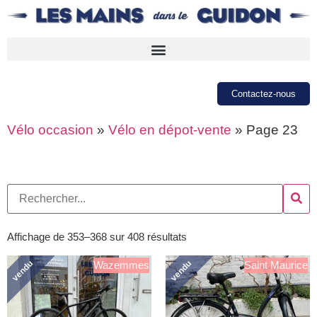
Contactez-nous
Vélo occasion
»
Vélo en dépot-vente
»
Page 23
Affichage de 353–368 sur 408 résultats
vendu
vendu
Wazemmes
Saint Maurice