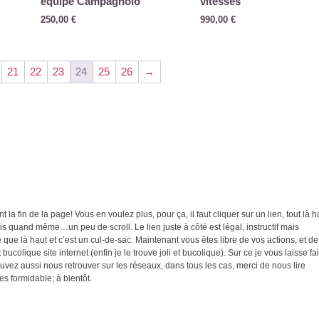
équipé Campagnolo
vitesses
250,00
€
990,00
€
21
22
23
24
25
26
→
t la fin de la page! Vous en voulez plus, pour ça, il faut cliquer sur un lien, tout là h
ais quand même…un peu de scroll. Le lien juste à côté est légal, instructif mais
ue là haut et c’est un cul-de-sac. Maintenant vous êtes libre de vos actions, et de
 bucolique site internet (enfin je le trouve joli et bucolique). Sur ce je vous laisse fa
uvez aussi nous retrouver sur les réseaux, dans tous les cas, merci de nous lire
es formidable; à bientôt.