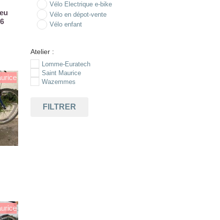
Vélo Electrique e-bike
leu
Vélo en dépot-vente
 6
Vélo enfant
Atelier :
Lomme-Euratech
Saint Maurice
urice
Wazemmes
FILTRER
urice