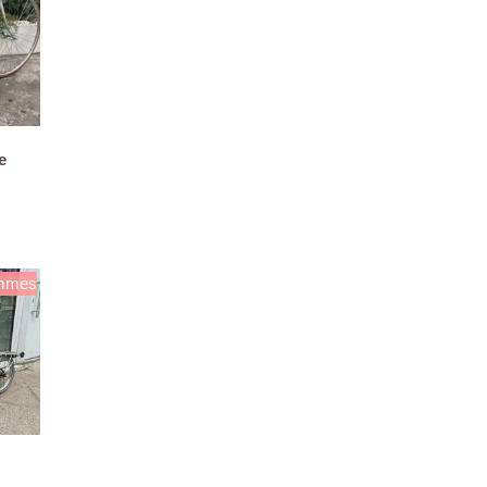
e
mmes