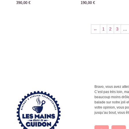
390,00
€
190,00
€
←
1
2
3
…
Bravo, vous avez attein
C’est pas très loin, m
beaucoup moins drôle q
balade sur notre joli et
votre opinion, vous po
jusqu’au bout, vous êt