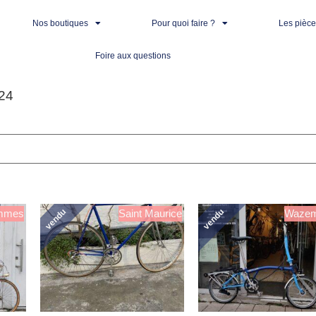
Nos boutiques
Pour quoi faire ?
Les pièc
Foire aux questions
24
vendu
vendu
mmes
Saint Maurice
Waze