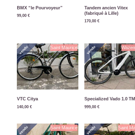
BMX “le Pourvoyeur”
Tandem ancien Vitex
(fabriqué à Lille)
99,00
€
170,00
€
vendu
vendu
Saint Maurice
Waze
VTC Citya
Specialized Vado 1.0 T
140,00
€
999,00
€
vendu
vendu
Saint Maurice
Saint Ma