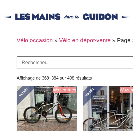
Vélo occasion
»
Vélo en dépot-vente
»
Page 
Affichage de 369–384 sur 408 résultats
vendu
vendu
Wazemmes
Waze