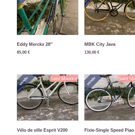
Eddy Merckx 28″
MBK City Java
85,00
€
130,00
€
vendu
vendu
Saint Maurice
Saint Ma
Vélo de ville Esprit V200
Fixie-Single Speed Piao