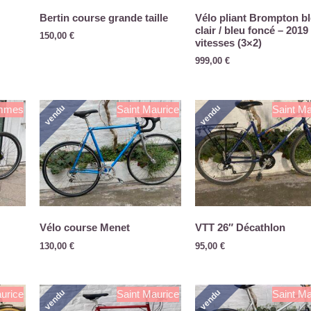
Bertin course grande taille
Vélo pliant Brompton b
clair / bleu foncé – 2019
150,00
€
vitesses (3×2)
999,00
€
vendu
vendu
mmes
Saint Maurice
Saint Ma
M
Vélo course Menet
VTT 26″ Décathlon
130,00
€
95,00
€
vendu
vendu
urice
Saint Maurice
Saint Ma