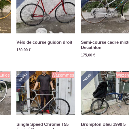
Vélo de course guidon droit
Semi-course cadre mixt
Decathlon
130,00
€
175,00
€
vendu
vendu
urice
Wazemmes
Waze
Single Speed Chrome T55
Brompton Bleu 1998 5