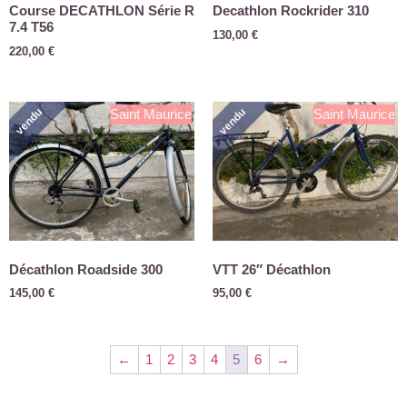
Course DECATHLON Série R
Decathlon Rockrider 310
7.4 T56
130,00
€
220,00
€
vendu
vendu
Saint Maurice
Saint Maurice
Décathlon Roadside 300
VTT 26″ Décathlon
145,00
€
95,00
€
←
1
2
3
4
5
6
→