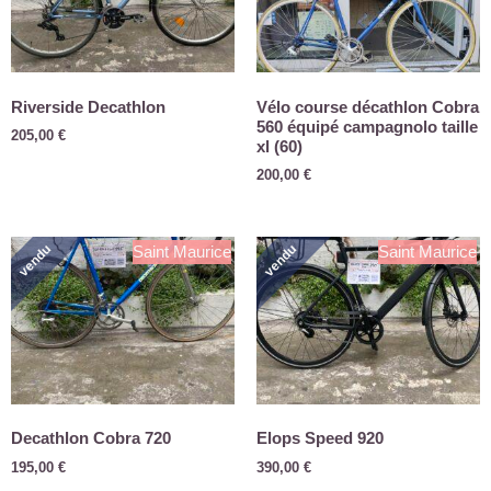
Riverside Decathlon
Vélo course décathlon Cobra
560 équipé campagnolo taille
205,00
€
xl (60)
200,00
€
vendu
vendu
Saint Maurice
Saint Maurice
Decathlon Cobra 720
Elops Speed 920
195,00
€
390,00
€