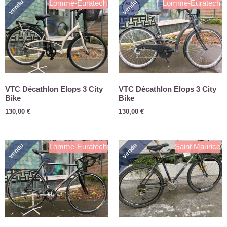
vendu
vendu
Lomme-Euratech
Lomme-Euratech
VTC Décathlon Elops 3 City
VTC Décathlon Elops 3 City
Bike
Bike
130,00
€
130,00
€
vendu
vendu
Lomme-Euratech
Saint Maurice