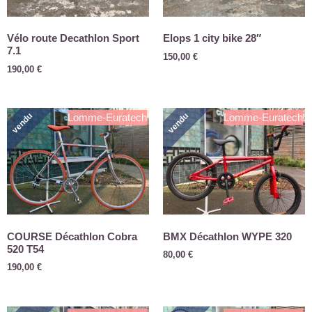
Vélo route Decathlon Sport
Elops 1 city bike 28″
7.1
150,00
€
190,00
€
vendu
vendu
Lomme-Euratech
Lomme-Euratech
COURSE Décathlon Cobra
BMX Décathlon WYPE 320
520 T54
80,00
€
190,00
€