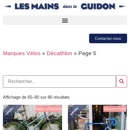
Contactez-nous
Marques Vélos
»
Décathlon
»
Page 5
Affichage de 65–80 sur 86 résultats
vendu
vendu
Saint Maurice
Wazemmes