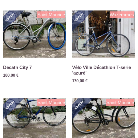
vendu
vendu
Saint Maurice
Wazemmes
Decath City 7
Vélo Ville Décathlon T-serie
‘azuré’
180,00
€
130,00
€
vendu
vendu
Saint Maurice
Saint Maurice