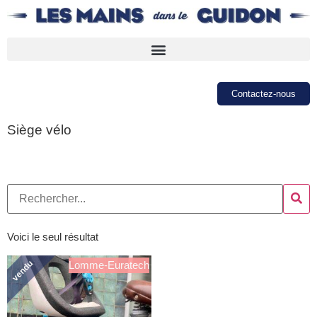
Contactez-nous
Siège vélo
Voici le seul résultat
vendu
Lomme-Euratech