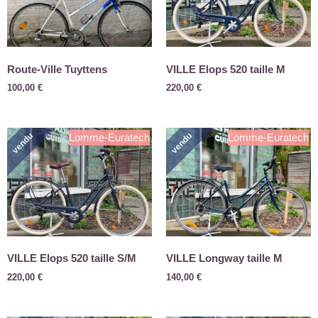
Route-Ville Tuyttens
VILLE Elops 520 taille M
100,00
€
220,00
€
vendu
vendu
Lomme-Euratech
Lomme-Euratech
VILLE Elops 520 taille S/M
VILLE Longway taille M
220,00
€
140,00
€