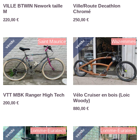
VILLE BTWIN Nework taille
Ville/Route Decathlon
M
Chromé
220,00
€
250,00
€
vendu
vendu
Saint Maurice
Wazemmes
VTT MBK Ranger High Tech
Vélo Cruiser en bois (Loic
Woody)
200,00
€
880,00
€
vendu
vendu
Lomme-Euratech
Lomme-Euratech