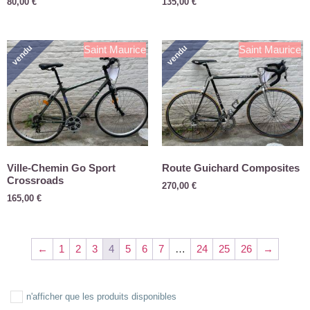
80,00
€
135,00
€
vendu
vendu
Saint Maurice
Saint Maurice
Ville-Chemin Go Sport
Route Guichard Composites
Crossroads
270,00
€
165,00
€
←
1
2
3
4
5
6
7
…
24
25
26
→
n'afficher que les produits disponibles