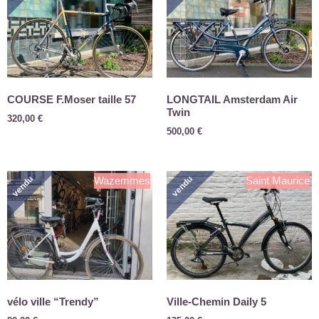
COURSE F.Moser taille 57
LONGTAIL Amsterdam Air
Twin
320,00
€
500,00
€
vendu
vendu
Wazemmes
Saint Maurice
vélo ville “Trendy”
Ville-Chemin Daily 5