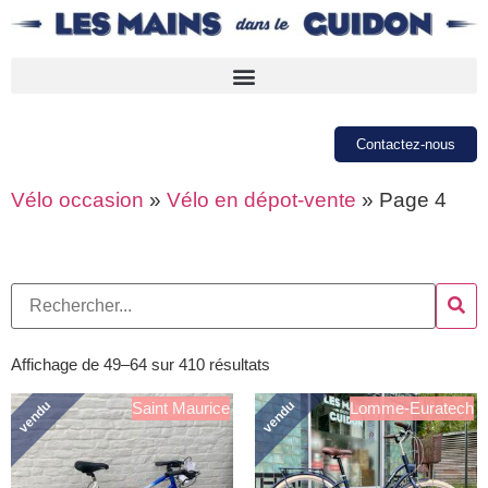
Contactez-nous
Vélo occasion
»
Vélo en dépot-vente
»
Page 4
Affichage de 49–64 sur 410 résultats
vendu
vendu
Saint Maurice
Lomme-Euratech