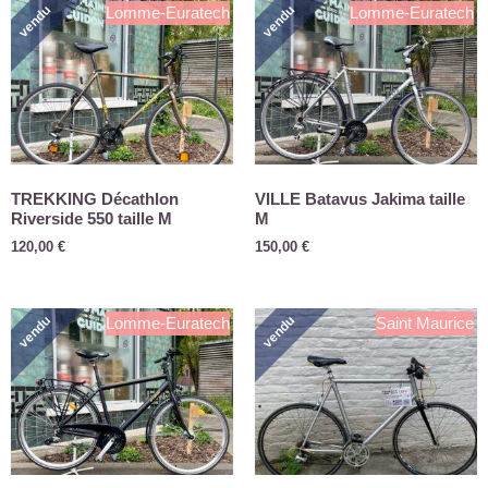
vendu
vendu
Lomme-Euratech
Lomme-Euratech
TREKKING Décathlon
VILLE Batavus Jakima taille
Riverside 550 taille M
M
120,00
€
150,00
€
vendu
vendu
Lomme-Euratech
Saint Maurice