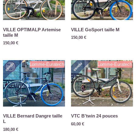
VILLE OPTIMALP Artemise
VILLE GoSport taille M
taille M
150,00
€
150,00
€
vendu
vendu
Lomme-Euratech
Lomme-Euratech
VILLE Bernard Dangre taille
VTC B’twin 24 pouces
L
60,00
€
180,00
€