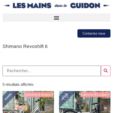
Contactez-nous
Shimano Revoshift 6
5 résultats affichés
vendu
vendu
Lomme-Euratech
Lomme-Euratech