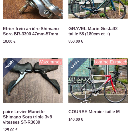
Etrier frein arrière Shimano
GRAVEL Marin Gestalt2
Sora BR-3300 47mm-57mm
taille 58 (180cm et +)
10,00
€
850,00
€
vendu
vendu
Wazemmes
Lomme-Euratech
paire Levier Manette
COURSE Mercier taille M
Shimano Sora triple 3×9
140,00
€
vitesses ST-R3030
125,00
€