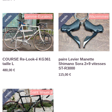
vendu
vendu
Lomme-Euratech
Wazemmes
COURSE Re-Look-é KG361
paire Levier Manette
taille L
Shimano Sora 2×9 vitesses
ST-R3000
480,00
€
115,00
€
vendu
Saint Maurice