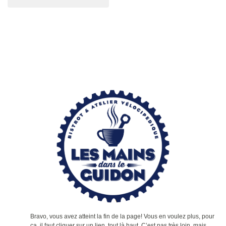
Bravo, vous avez atteint la fin de la page! Vous en voulez plus, pour
ça, il faut cliquer sur un lien, tout là haut. C’est pas très loin, mais