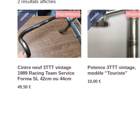
2 résultats affichés
vendu
vendu
Wazemmes
Waze
Cintre neuf 3TTT vintage
Potence 3TTT vintage,
1989 Racing Team Service
modèle “Touriste”
Forma SL 42cm ou 44cm
10,00
€
49,50
€