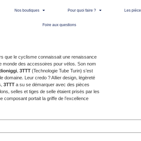
Nos boutiques
Pour quoi faire ?
Les pièc
Foire aux questions
s que le cyclisme connaissait une renaissance
ner le monde des accessoires pour vélos. Son nom
dioniggi
,
3TTT
(Technologie Tube Turin) s’est
domaine. Leur credo ? Allier design, légèreté
s,
3TTT
a su se démarquer avec des pièces
s, selles et tiges de selle étaient prisés par les
omposant portait la griffe de l’excellence