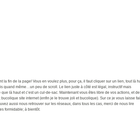
t la fin de la page! Vous en voulez plus, pour ça, il faut cliquer sur un lien, tout là h
ais quand même…un peu de scroll. Le lien juste à côté est légal, instructif mais
ue là haut et c’est un cul-de-sac. Maintenant vous êtes libre de vos actions, et de
 bucolique site internet (enfin je le trouve joli et bucolique). Sur ce je vous laisse fa
uvez aussi nous retrouver sur les réseaux, dans tous les cas, merci de nous lire
es formidable; à bientôt.