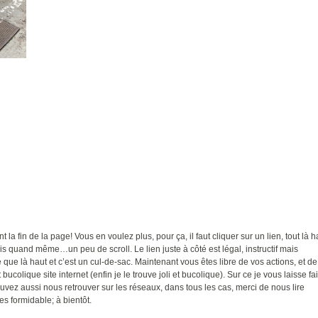
t la fin de la page! Vous en voulez plus, pour ça, il faut cliquer sur un lien, tout là h
ais quand même…un peu de scroll. Le lien juste à côté est légal, instructif mais
ue là haut et c’est un cul-de-sac. Maintenant vous êtes libre de vos actions, et de
 bucolique site internet (enfin je le trouve joli et bucolique). Sur ce je vous laisse fa
uvez aussi nous retrouver sur les réseaux, dans tous les cas, merci de nous lire
es formidable; à bientôt.