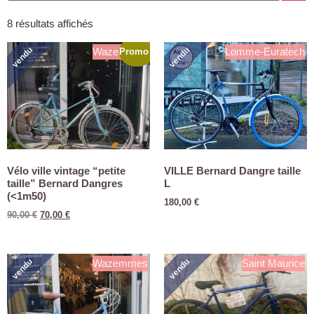
8 résultats affichés
vendu
vendu
Wazemmes
Lomme-Euratech
Promo !
Vélo ville vintage “petite
VILLE Bernard Dangre taille
taille” Bernard Dangres
L
(<1m50)
180,00
€
90,00
€
70,00
€
vendu
vendu
Wazemmes
Saint Maurice