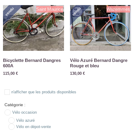
vendu
vendu
Saint Maurice
Wazemmes
Bicyclette Bernard Dangres
Vélo Azuré Bernard Dangre
600A
Rouge et bleu
115,00
€
130,00
€
n'afficher que les produits disponibles
Catégorie :
Vélo occasion
Vélo azuré
Vélo en dépot-vente