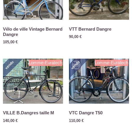
Vélo de ville Vintage Bernard
VTT Bernard Dangre
Dangre
90,00
€
105,00
€
vendu
vendu
Lomme-Euratech
Lomme-Euratech
VILLE B.Dangres taille M
VTC Dangre T50
140,00
€
110,00
€