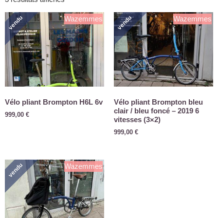
vendu
vendu
Wazemmes
Wazemmes
Vélo pliant Brompton H6L 6v
Vélo pliant Brompton bleu
clair / bleu foncé – 2019 6
999,00
€
vitesses (3×2)
999,00
€
vendu
Wazemmes