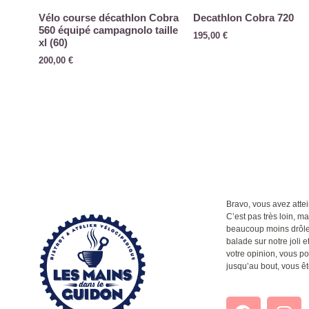
Vélo course décathlon Cobra
Decathlon Cobra 720
560 équipé campagnolo taille
195,00
€
xl (60)
200,00
€
Bravo, vous avez attein
C’est pas très loin, m
beaucoup moins drôle q
balade sur notre joli et
votre opinion, vous po
jusqu’au bout, vous êt