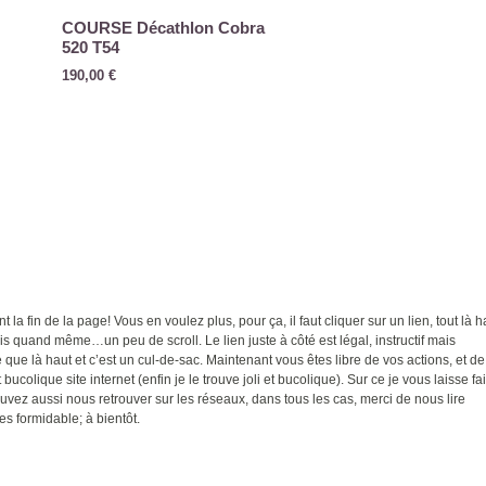
COURSE Décathlon Cobra
520 T54
190,00
€
t la fin de la page! Vous en voulez plus, pour ça, il faut cliquer sur un lien, tout là h
ais quand même…un peu de scroll. Le lien juste à côté est légal, instructif mais
ue là haut et c’est un cul-de-sac. Maintenant vous êtes libre de vos actions, et de
 bucolique site internet (enfin je le trouve joli et bucolique). Sur ce je vous laisse fa
uvez aussi nous retrouver sur les réseaux, dans tous les cas, merci de nous lire
es formidable; à bientôt.