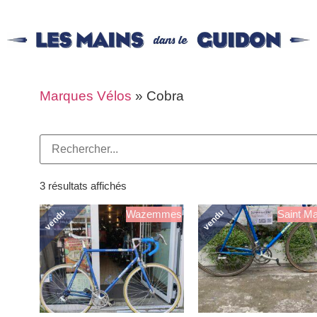
Marques Vélos
»
Cobra
3 résultats affichés
vendu
vendu
Wazemmes
Saint Ma