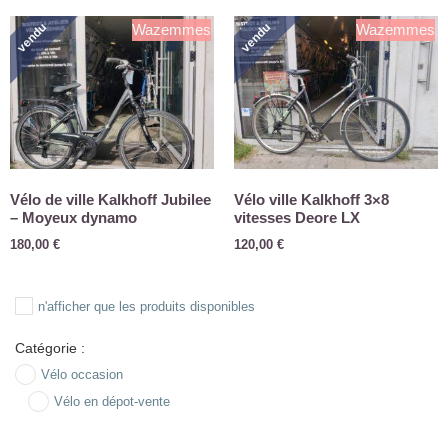
vendu
vendu
Wazemmes
Wazemmes
Vélo de ville Kalkhoff Jubilee
Vélo ville Kalkhoff 3×8
– Moyeux dynamo
vitesses Deore LX
180,00
€
120,00
€
n'afficher que les produits disponibles
Catégorie :
Vélo occasion
Vélo en dépot-vente