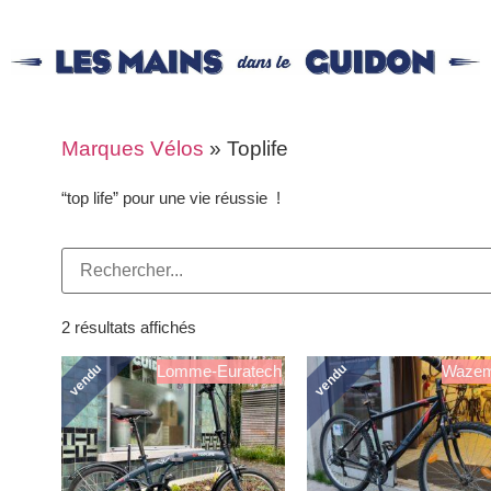
Marques Vélos
»
Toplife
“top life” pour une vie réussie !
2 résultats affichés
vendu
vendu
Lomme-Euratech
Waze