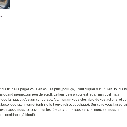
e”
t la fin de la page! Vous en voulez plus, pour ça, il faut cliquer sur un lien, tout là h
ais quand même…un peu de scroll. Le lien juste à côté est légal, instructif mais
ue là haut et c’est un cul-de-sac. Maintenant vous êtes libre de vos actions, et de
 bucolique site internet (enfin je le trouve joli et bucolique). Sur ce je vous laisse fa
uvez aussi nous retrouver sur les réseaux, dans tous les cas, merci de nous lire
es formidable; à bientôt.