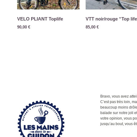
VELO PLIANT Toplife
VTT noir/rouge “Top lif
90,00
€
85,00
€
Bravo, vous avez attein
C’est pas très loin, m
beaucoup moins drôle q
balade sur notre joli et
votre opinion, vous po
jusqu’au bout, vous êt