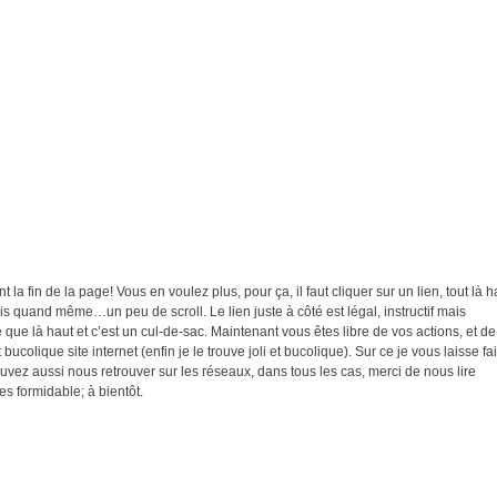
t la fin de la page! Vous en voulez plus, pour ça, il faut cliquer sur un lien, tout là h
ais quand même…un peu de scroll. Le lien juste à côté est légal, instructif mais
ue là haut et c’est un cul-de-sac. Maintenant vous êtes libre de vos actions, et de
 bucolique site internet (enfin je le trouve joli et bucolique). Sur ce je vous laisse fa
uvez aussi nous retrouver sur les réseaux, dans tous les cas, merci de nous lire
es formidable; à bientôt.