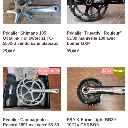
Pédalier Shimano 105
Pédalier Truvativ “Rouleur”
Octalink Hollowtech1 FC-
53/39 manivelle 180 avec
5502-S vendu sans plateaux
boitier GXP
25,00
€
95,00
€
Wazemmes
Wazemmes
Promo !
Pédalier Campagnolo
FSA K-Force Light BB30
Record 1991 axe carré 53-39
10/11v CARBON