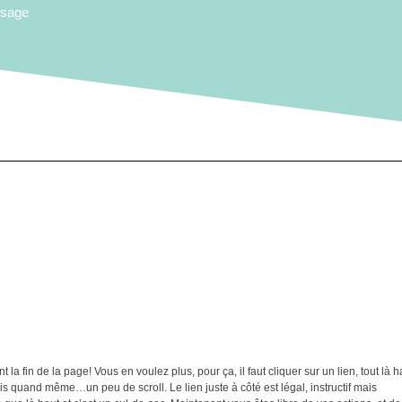
ssage
t la fin de la page! Vous en voulez plus, pour ça, il faut cliquer sur un lien, tout là h
ais quand même…un peu de scroll. Le lien juste à côté est légal, instructif mais