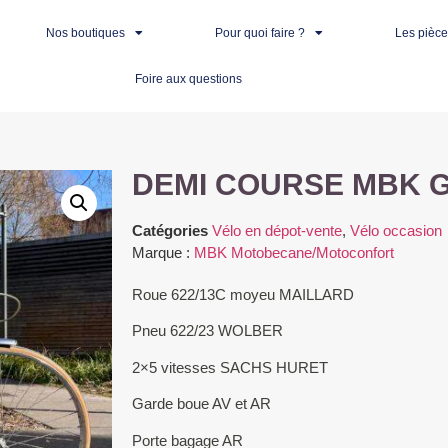
Nos boutiques
Pour quoi faire ?
Les pièc
Foire aux questions
DEMI COURSE MBK Gr
Catégories
Vélo en dépot-vente
,
Vélo occasion
Marque :
MBK Motobecane/Motoconfort
Roue 622/13C moyeu MAILLARD
Pneu 622/23 WOLBER
2×5 vitesses SACHS HURET
Garde boue AV et AR
Porte bagage AR