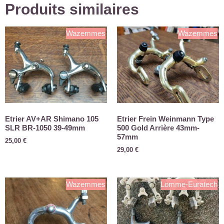
Produits similaires
Wazemmes
Wazemmes
Etrier AV+AR Shimano 105
Etrier Frein Weinmann Type
SLR BR-1050 39-49mm
500 Gold Arrière 43mm-
57mm
25,00
€
29,00
€
Wazemmes
Lomme-Euratech