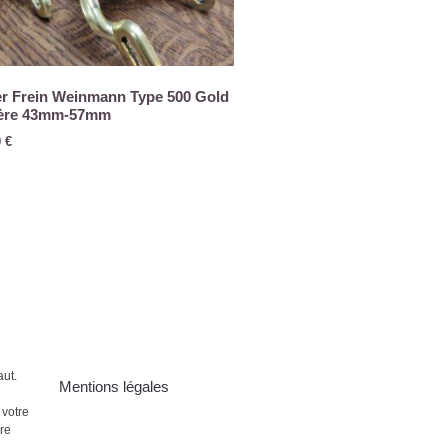
er Frein Weinmann Type 500 Gold
ière 43mm-57mm
0
€
aut.
Mentions légales
 votre
ire