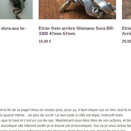
 dura-ace br-
Etrier frein arrière Shimano Sora BR-
Etri
3300 47mm-57mm
Arr
10,00
€
29,0
t la fin de la page! Vous en voulez plus, pour ça, il faut cliquer sur un lien, tout là h
ais quand même…un peu de scroll. Le lien juste à côté est légal, instructif mais
ue là haut et c’est un cul-de-sac. Maintenant vous êtes libre de vos actions, et de
 bucolique site internet (enfin je le trouve joli et bucolique). Sur ce je vous laisse fa