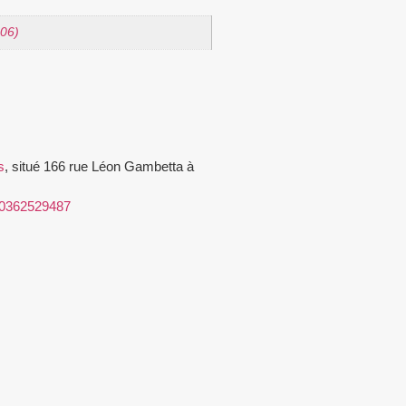
006)
s
, situé 166 rue Léon Gambetta à
0362529487