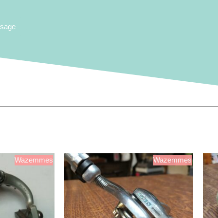
ssage
Wazemmes
Wazemmes