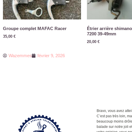
Groupe complet MAFAC Racer
Étrier arrière shimano
7200 39-49mm
35,00
€
20,00
€
Wazemmes
février 9, 2026
Bravo, vous avez attein
C’est pas très loin, m
beaucoup moins drôle q
balade sur notre joli et