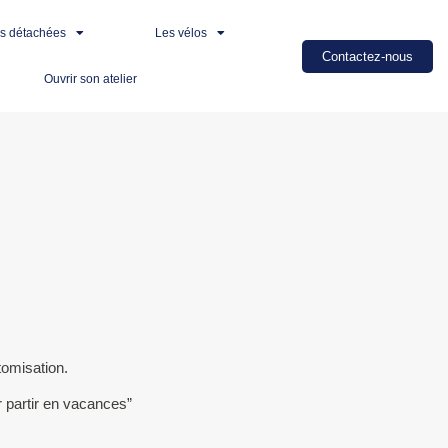
es détachées
Les vélos
Contactez-nous
Ouvrir son atelier
tomisation.
r partir en vacances”