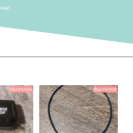
ssage
Wazemmes
Wazemmes