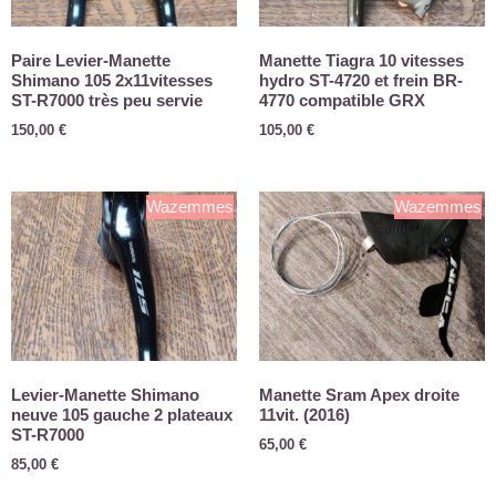
Paire Levier-Manette
Manette Tiagra 10 vitesses
Shimano 105 2x11vitesses
hydro ST-4720 et frein BR-
ST-R7000 très peu servie
4770 compatible GRX
150,00
€
105,00
€
Wazemmes
Wazemmes
Levier-Manette Shimano
Manette Sram Apex droite
neuve 105 gauche 2 plateaux
11vit. (2016)
ST-R7000
65,00
€
85,00
€