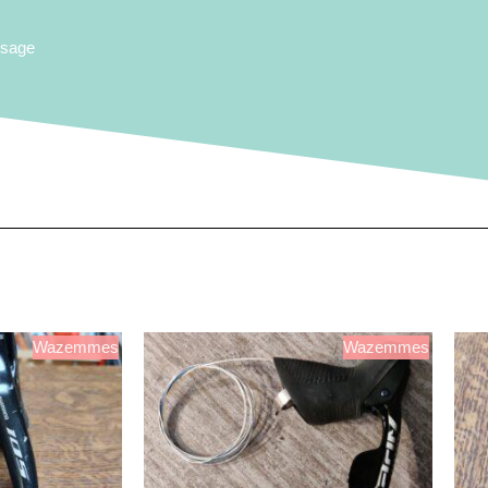
ssage
Wazemmes
Wazemmes