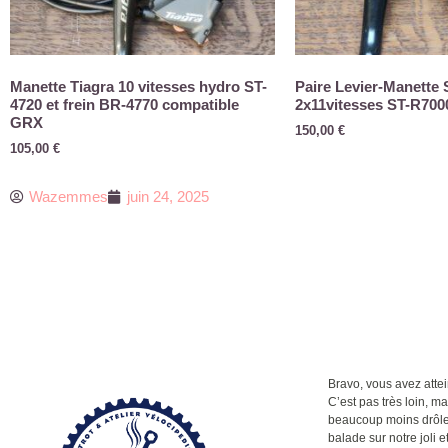
Manette Tiagra 10 vitesses hydro ST-
Paire Levier-Manette
4720 et frein BR-4770 compatible
2x11vitesses ST-R7000
GRX
150,00
€
105,00
€
Wazemmes
juin 24, 2025
Bravo, vous avez attein
C’est pas très loin, m
beaucoup moins drôle q
balade sur notre joli et