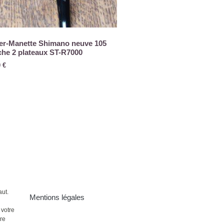
er-Manette Shimano neuve 105
he 2 plateaux ST-R7000
0
€
aut.
Mentions légales
 votre
ire