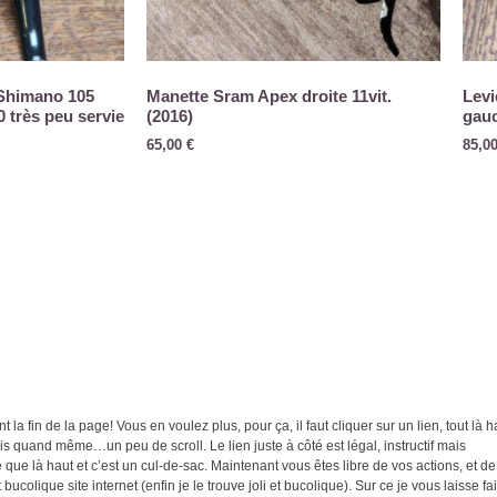
 Shimano 105
Manette Sram Apex droite 11vit.
Levi
 très peu servie
(2016)
gauc
65,00
€
85,0
t la fin de la page! Vous en voulez plus, pour ça, il faut cliquer sur un lien, tout là h
ais quand même…un peu de scroll. Le lien juste à côté est légal, instructif mais
ue là haut et c’est un cul-de-sac. Maintenant vous êtes libre de vos actions, et de
 bucolique site internet (enfin je le trouve joli et bucolique). Sur ce je vous laisse fa