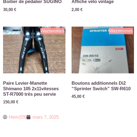
Boitier de pédalier SUGINO
Affiche vélo vintage
30,00
€
2,00
€
Wazemmes
Wazemmes
Paire Levier-Manette
Boutons additionnels Di2
Shimano 105 2x11vitesses
“Sprinter Switch” SW-R610
ST-R7000 très peu servie
45,00
€
150,00
€
Hem(59)
mars 7, 2025