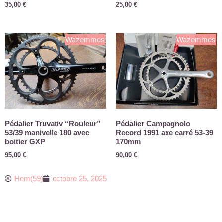
35,00
€
25,00
€
Wazemmes
Wazemmes
Pédalier Truvativ “Rouleur”
Pédalier Campagnolo
53/39 manivelle 180 avec
Record 1991 axe carré 53-39
boitier GXP
170mm
95,00
€
90,00
€
Hem(59)
octobre 25, 2025