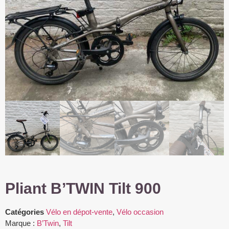
Pliant B’TWIN Tilt 900
Catégories
Vélo en dépot-vente
,
Vélo occasion
Marque :
B’Twin
,
Tilt