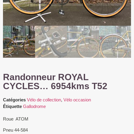
Randonneur ROYAL
CYCLES… 6954kms T52
Catégories
Vélo de collection
,
Vélo occasion
Étiquette
Gallodrome
Roue ATOM
Pneu 44-584