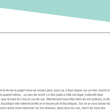
t la fin de la page! Vous en voulez plus, pour ça, il faut cliquer sur un lien, tout là h
ais quand même…un peu de scroll. Le lien juste à côté est légal, instructif mais
ue là haut et c’est un cul-de-sac. Maintenant vous êtes libre de vos actions, et de
 bucolique site internet (enfin je le trouve joli et bucolique). Sur ce je vous laisse fa
uvez aussi nous retrouver sur les réseaux, dans tous les cas, merci de nous lire