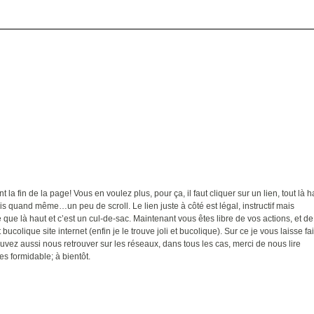
t la fin de la page! Vous en voulez plus, pour ça, il faut cliquer sur un lien, tout là h
ais quand même…un peu de scroll. Le lien juste à côté est légal, instructif mais
ue là haut et c’est un cul-de-sac. Maintenant vous êtes libre de vos actions, et de
 bucolique site internet (enfin je le trouve joli et bucolique). Sur ce je vous laisse fa
uvez aussi nous retrouver sur les réseaux, dans tous les cas, merci de nous lire
es formidable; à bientôt.