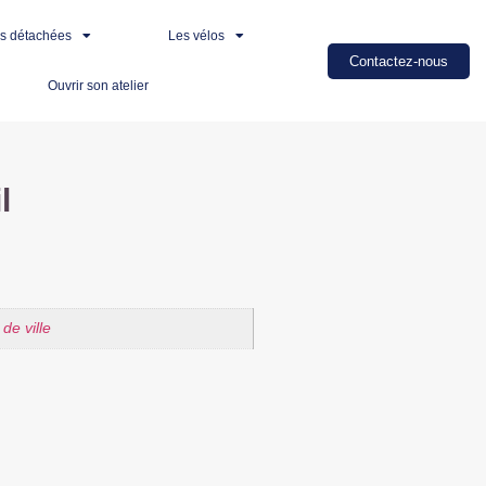
es détachées
Les vélos
Contactez-nous
Ouvrir son atelier
l
 de ville