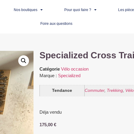
Nos boutiques
Pour quoi faire ?
Les pièc
Foire aux questions
Specialized Cross Trai
Catégorie
Vélo occasion
Marque :
Specialized
Tendance
Commuter
,
Trekking
,
Vélo
Déja vendu
175,00
€