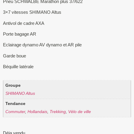
Pneu SCHWALBE Marathon plus 37/622
3×7 vitesses SHIMANO Altus
Antivol de cadre AXA
Porte bagage AR
Eclairage dynamo AV dynamo et AR pile
Garde boue
Béquille latérale
Groupe
SHIMANO Altus
Tendance
Commuter
,
Hollandais
,
Trekking
,
Vélo de ville
Déja vendu