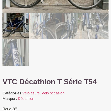
VTC Décathlon T Série T54
Catégories
Vélo azuré
,
Vélo occasion
Marque :
Décathlon
Roue 28″