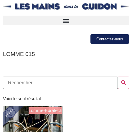
Contactez-nous
LOMME 015
Voici le seul résultat
vendu
Lomme-Euratech