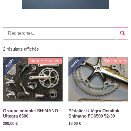
2 résultats affichés
vendu
vendu
Lomme-Euratech
Wazemmes
Groupe complet SHIMANO
Pédalier Ultégra Octalink
Ultegra 6500
Shimano FC6500 52-39
200,00
€
18,00
€