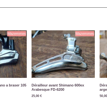
Wazemmes
Wazemmes
ano a braser 105
Dérailleur avant Shimano 600ex
Déra
Arabesque FD-6200
arge
25,00
€
50,0