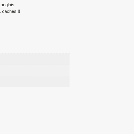
anglais
s caches!!!