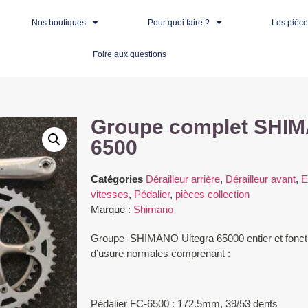
Nos boutiques
Pour quoi faire ?
Les pièc
Foire aux questions
Groupe complet SHIM
6500
Catégories
Dérailleur arrière
,
Dérailleur avant
,
E
vitesses
,
Pédalier
,
pièces collection
Marque :
Shimano
Groupe SHIMANO Ultegra 65000 entier et foncti
d’usure normales comprenant :
Pédalier FC-6500 : 172.5mm, 39/53 dents