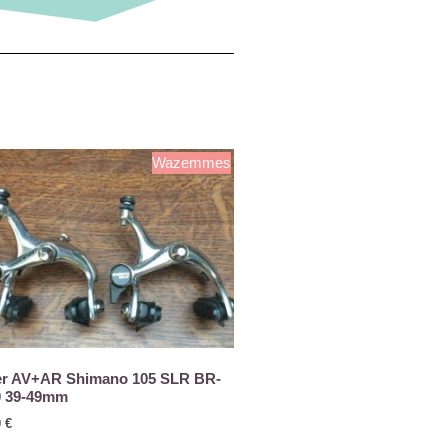
Wazemmes
ier AV+AR Shimano 105 SLR BR-
0 39-49mm
0
€