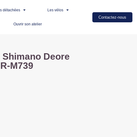
es détachées
Les vélos
Contactez-nous
Ouvrir son atelier
ke Shimano Deore
BR-M739