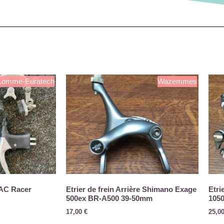
Lomme-Euratech
Wazemmes
AC Racer
Etrier de frein Arrière Shimano Exage
Etr
500ex BR-A500 39-50mm
105
17,00
€
25,0